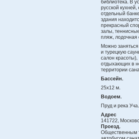
библиотека. В у
русской кухней,
отдельный банке
здания находитс
прекрасный спо
залы, теннисные
пляж, лодочная
Можно заняться 
и турецкую саун
салон красоты)
отдыхающих в н
территории сан
Бассейн.
25x12 м.
Водоем.
Пруд и река Уча.
Адрес
141722, Московс
Проезд.
Общественным т
автобусом санат