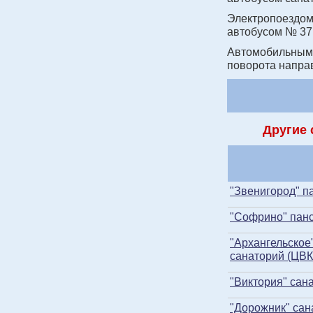
Электропоездом 
автобусом № 37
Автомобильным 
поворота направ
Другие 
"Звенигород" п
"Софрино" пан
"Архангельское
санаторий (ЦВК
"Виктория" сан
"Дорожник" сан