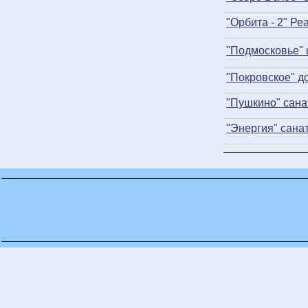
"Орбита - 2" Р
"Подмосковье"
"Покровское" д
"Пушкино" сана
"Энергия" сана