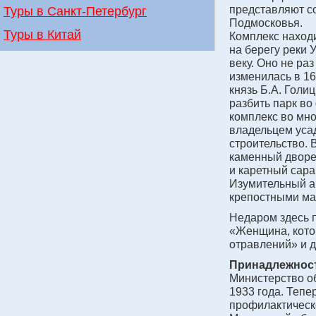
представляют с
Туры в Санкт-Петербург
Подмосковья.
Туры в Китай
Комплекс наход
на берегу реки 
веку. Оно не ра
изменилась в 16
князь Б.А. Голи
разбить парк в
комплекс во мно
владельцем усад
строительство. 
каменный дворе
и каретный сара
Изумительный а
крепостными ма
Недаром здесь 
«Женщина, кото
отравлений» и д
Принадлежнос
Министерство о
1933 года. Тепе
профилактическ