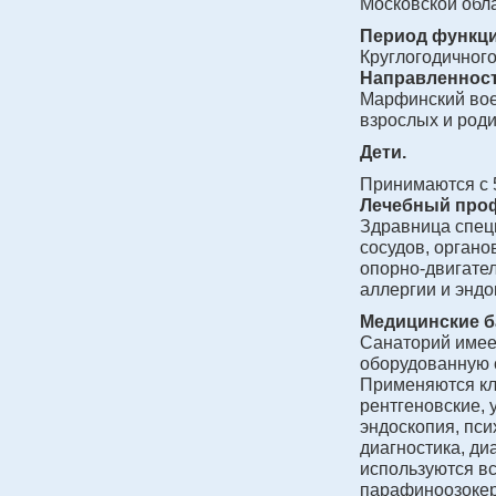
Московской обла
Период функц
Круглогодичного
Направленност
Марфинский вое
взрослых и роди
Дети.
Принимаются с 5
Лечебный
про
Здравница спец
сосудов, органо
опорно-двигател
аллергии и эндо
Медицинские ба
Санаторий имеет
оборудованную 
Применяются кл
рентгеновские,
эндоскопия, пси
диагностика, ди
используются в
парафиноозокер