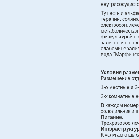
внутрисосудисто
Тут есть и альф
терапии, соляна
электросон, леч
метаболическая
физкультурой п
зале, но и в но
слабоминерализ
вода "Марфинск
Условия разме
Размещение отд
1-о местные и 
2-х комнатные н
В каждом номер
холодильник и ц
Питание.
Трехразовое ле
Инфраструктур
К услугам отды