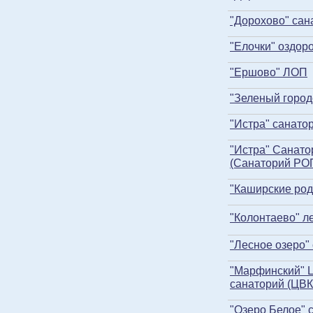
"Дорохово" сан
"Елочки" оздор
"Ершово" ЛОП
"Зеленый город
"Истра" санато
"Истра" Санато
(Санаторий РОП
"Каширские род
"Колонтаево" л
"Лесное озеро"
"Марфинский" 
санаторий (ЦВ
"Озеро Белое" 