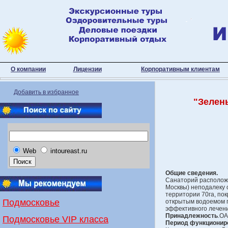
О компании
Лицензии
Корпоративным клиентам
Добавить в избранное
"Зелен
Web
intoureast.ru
Общие сведения.
Санаторий расположен
Москвы) неподалеку 
территории 70га, по
Подмосковье
открытым водоемом п
эффективного лечен
Принадлежность
.О
Подмосковье VIP класса
Период функционир