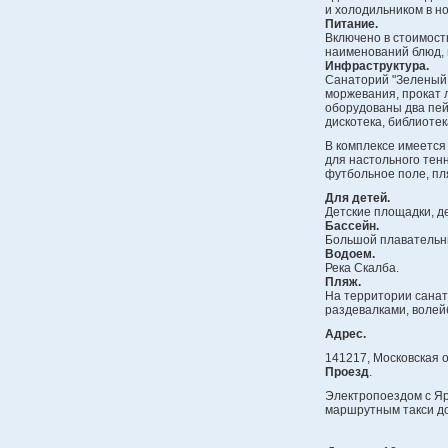
и холодильником в н
Питание.
Включено в стоимост
наименований блюд, 
Инфраструктура.
Санаторий "Зеленый 
моржевания, прокат 
оборудованы два пей
дискотека, библиотек
В комплексе имеется
для настольного тен
футбольное поле, пл
Для детей.
Детские площадки, д
Бассейн.
Большой плавательны
Водоем.
Река Скалба.
Пляж.
На территории сана
раздевалками, воле
Адрес.
141217, Московская о
Проезд
.
Электропоездом с Яр
маршрутным такси до