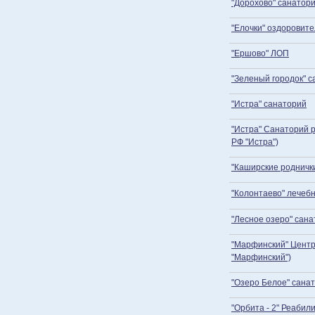
"Дорохово" санатор
"Елочки" оздоровит
"Ершово" ЛОП
"Зеленый городок" 
"Истра" санаторий
"Истра" Санаторий 
РФ "Истра")
"Каширские родничк
"Колонтаево" лечеб
"Лесное озеро" сан
"Марфинский" Центр
"Марфинский")
"Озеро Белое" сана
"Орбита - 2" Реаби