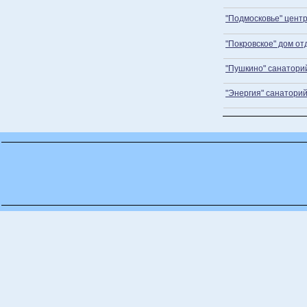
"Подмосковье" цент
"Покровское" дом от
"Пушкино" санатори
"Энергия" санатори