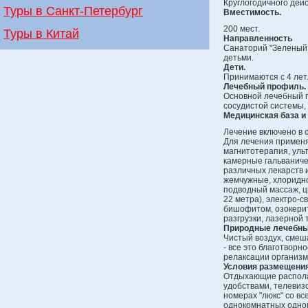
Круглогодичного дейс
Туры в Санкт-Петербург
Вместимость.
200 мест.
Туры в Китай
Направленность
Санаторий "Зеленый 
детьми.
Дети.
Принимаются с 4 лет
Лечебный
профиль.
Основной лечебный п
сосудистой системы,
Медицинская база и 
Лечение включено в 
Для лечения применя
магнитотерапия, уль
камерные гальваниче
различных лекарств и
жемчужные, хлоридно-
подводный массаж, ц
22 метра), электро-с
бишофитом, озокери
разгрузки, лазерной 
Природные лечебны
Чистый воздух, смеш
- все это благотворн
релаксации организм
Условия размещения
Отдыхающие располаг
удобствами, телевиз
номерах "люкс" со вс
однокомнатных одном