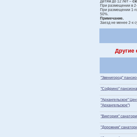
Детям до 12 лет –
ск
При размещении в 2
При размещении 1-г
50%.
Примечание.
Заезд не менее 2-х с
Другие 
"Звенигород" пансио
"Софрино" пансион
"Архангельское" Це
"Архангельское")
"Виктория" санатор
"Дорожник" санатор