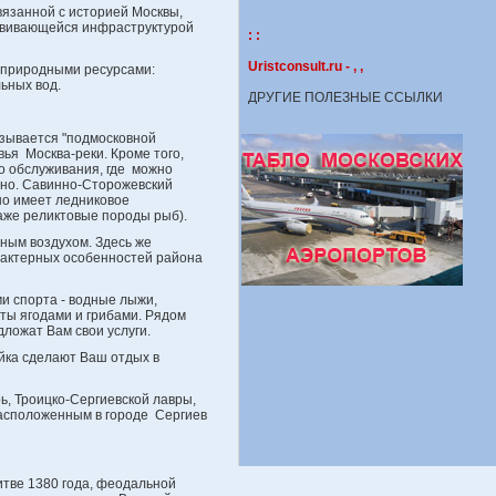
вязанной с историей Москвы,
звивающейся инфраструктурой
: :
Uristconsult.ru
- , ,
 природными ресурсами:
ьных вод.
ДРУГИЕ ПОЛЕЗНЫЕ ССЫЛКИ
зывается "подмосковной
я Москва-реки. Кроме того,
го обслуживания, где можно
ьно. Савинно-Сторожевский
оно имеет ледниковое
аже реликтовые породы рыб).
ным воздухом. Здесь же
рактерных особенностей района
и спорта - водные лыжи,
аты ягодами и грибами. Рядом
ложат Вам свои услуги.
йка сделают Ваш отдых в
, Троицко-Сергиевской лавры,
асположенным в городе Сергиев
итве 1380 года, феодальной