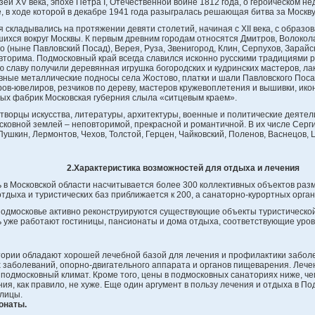
зей XV века, эпохе Петра I, Отечественной войне 1812 года, о героическом 
, в ходе которой в декабре 1941 года разыгралась решающая битва за Москву
складывались на протяжении девяти столетий, начиная с XII века, с образо
ихся вокруг Москвы. К первым древним городам относятся Дмитров, Волокол
о (ныне Павловский Посад), Верея, Руза, Звенигород, Клин, Серпухов, Зарайс
овторима. Подмосковный край всегда славился исконно русскими традициями 
 славу получили деревянная игрушка богородских и кудринских мастеров, л
вные металлические подносы села Жостово, платки и шали Павловского Поса
ов-ювелиров, резчиков по дереву, мастеров кружевоплетения и вышивки, ик
ных фабрик Московская губерния слыла «ситцевым краем».
ворцы искусства, литературы, архитектуры, военные и политические деятел
сковной землей – неповторимой, прекрасной и романтичной. В их числе Серг
Пушкин, Лермонтов, Чехов, Толстой, Герцен, Чайковский, Поленов, Васнецов,
2.Характеристика возможностей для отдыха и лечения
 в Московской области насчитывается более 300 коллективных объектов раз
тдыха и туристических баз приближается к 200, а санаторно-курортных орган
Подмосковье активно реконструируются существующие объекты туристическо
ь уже работают гостиницы, пансионаты и дома отдыха, соответствующие уровн
ории обладают хорошей лечебной базой для лечения и профилактики заболе
 заболеваний, опорно-двигательного аппарата и органов пищеварения. Лече
подмосковный климат. Кроме того, цены в подмосковных санаториях ниже, чем
ия, как правило, не хуже. Еще один аргумент в пользу лечения и отдыха в По
лицы.
онаты.