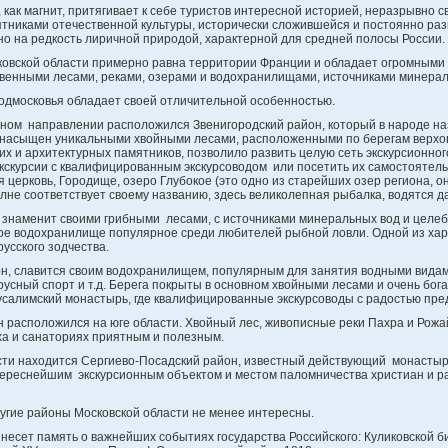
как магнит, притягивает к себе туристов интересной историей, неразрывно с
тниками отечественной культуры, исторически сложившейся и постоянно ра
но на редкость лиричной природой, характерной для средней полосы России.
овской области примерно равна территории Франции и обладает огромными
венными лесами, реками, озерами и водохранилищами, источниками минерал
дмосковья обладает своей отличительной особенностью.
ном направлении расположился Звенигородский район, который в народе на
насыщен уникальными хвойными лесами, расположенными по берегам верховь
их и архитектурных памятников, позволило развить целую сеть экскурсионно
экскурсии с квалифицированным экскурсоводом или посетить их самостоятел
 церковь, Городище, озеро Глубокое (это одно из старейших озер региона, 
лне соответствует своему названию, здесь великолепная рыбалка, водятся д
 знаменит своими грибными лесами, с источниками минеральных вод и целеб
ое водохранилище популярное среди любителей рыбной ловли. Одной из ха
усского зодчества.
н, славится своим водохранилищем, популярным для занятия водными видам
русный спорт и т.д. Берега покрыты в основном хвойными лесами и очень бог
салимский монастырь, где квалифицированные экскурсоводы с радостью пред
 расположился на юге области. Хвойный лес, живописные реки Пахра и Рожа
а и санаториях приятным и полезным.
сти находится Сергиево-Посадский район, известный действующий монастырь
ереснейшим экскурсионным объектом и местом паломничества христиан и р
ругие районы Московской области не менее интересны.
несет память о важнейших событиях государства Российского: Куликовской б