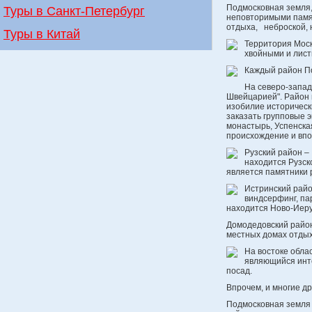
Подмосковная земля, 
Туры в Санкт-Петербург
неповторимыми памя
отдыха, неброской, 
Туры в Китай
Территория Моск
хвойными и лист
Каждый район По
На северо-запад
Швейцарией". Район 
изобилие историческ
заказать групповые 
монастырь, Успенская
происхождение и впо
Рузский район –
находится Рузск
является памятники р
Истринский райо
виндсерфинг, па
находится Ново-Иеру
Домодедовский район
местных домах отдых
На востоке обла
являющийся инт
посад.
Впрочем, и многие д
Подмосковная земля 