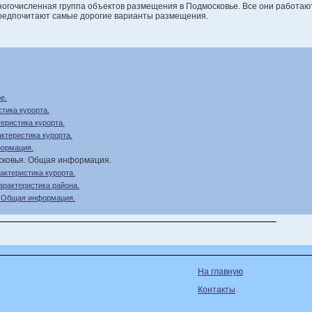
ногочисленная группа объектов размещения в Подмосковье. Все они работают
предпочитают самые дорогие варианты размещения.
е.
тика курорта.
еристика курорта.
ктеристика курорта.
ормация.
сковья. Общая информация.
актеристика курорта.
арактеристика района.
. Общая информация.
На главную
Контакты