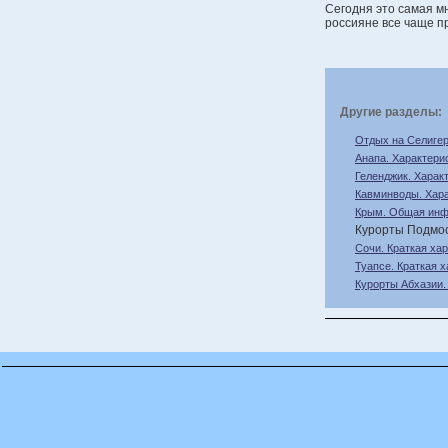
Сегодня это самая м
россияне все чаще 
Другие разделы:
Отдых на Селигер
Анапа. Характерис
Геленджик. Характ
Кавминводы. Хара
Крым. Общая инф
Курорты Подмо
Сочи. Краткая хар
Туапсе. Краткая х
Курорты Абхазии