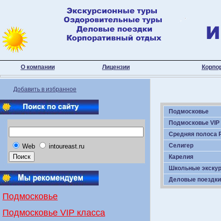
О компании
Лицензии
Корпо
Добавить в избранное
Подмосковье
Подмосковье VIP
Средняя полоса 
Селигер
Web
intoureast.ru
Карелия
Школьные экску
Деловые поездки
Подмосковье
Подмосковье VIP класса