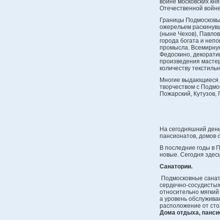
войне московских кня
Отечественной войне
Границы Подмосковья 
ожерельем раскинувш
(ныне Чехов), Павлов
города богата и неп
промысла. Всемирную
Федоскино, декорати
произведения мастер
количеству текстиль
Многие выдающиеся т
творчеством с Подмо
Пожарский, Кутузов, 
На сегодняшний день
пансионатов, домов о
В последние годы в 
новые. Сегодня здес
Санатории.
Подмосковные санат
сердечно-сосудистых
относительно мягкий 
а уровень обслуживан
расположение от сто
Дома отдыха, панси