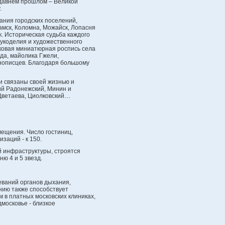
недавнем прошлом – Великой
.
вания городских поселений,
амск, Коломна, Можайск, Лопасня
к. Историческая судьба каждого
рукоделия и художественного
аковая миниатюрная роспись села
да, майолика Гжели,
онописцев. Благодаря большому
и связаны своей жизнью и
ий Радонежский, Минин и
 Цветаева, Циолковский…
мещения. Число гостиниц,
изаций - к 150.
й инфраструктуры, строятся
ю 4 и 5 звезд.
ваний органов дыхания,
нию также способствует
 в платных московских клиниках,
дмосковье - близкое